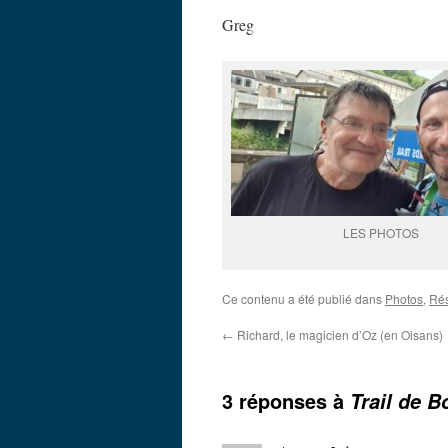
Greg
LES PHOTOS
Ce contenu a été publié dans
Photos
,
Rés
←
Richard, le magicien d’Oz (en Oisans)
3 réponses à
Trail de B