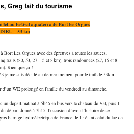
es, Greg fait du tourisme
illet au festival aquaterra de Bort les Orgues
DIEU – 53 km
 à Bort Les Orgues avec des épreuves à toutes les sauces.
nq trails (80, 53, 27, 15 et 8 km), trois randonnées (27, 15 et 8
km). Rien que ça !
 je me suis décidé au dernier moment pour le trail de 53km
ter d’un WE prolongé en famille du vendredi au dimanche.
c un départ matinal à 5h45 en bus vers le château de Val, puis 1
e du départ donné à 7h15, l’occasion d’avoir l’histoire de ce
gros barrage hydroélectrique de France, le 1
étant celui du lac de
er