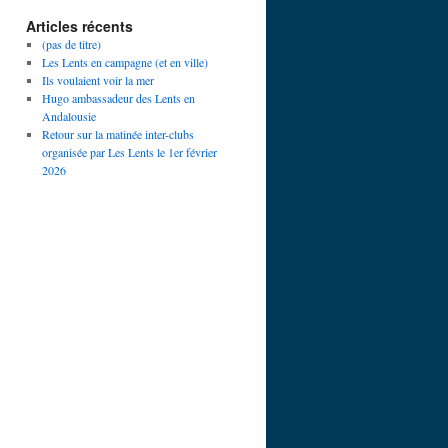
Articles récents
(pas de titre)
Les Lents en campagne (et en ville)
Ils voulaient voir la mer
Hugo ambassadeur des Lents en
Andalousie
Retour sur la matinée inter-clubs
organisée par Les Lents le 1er février
2026