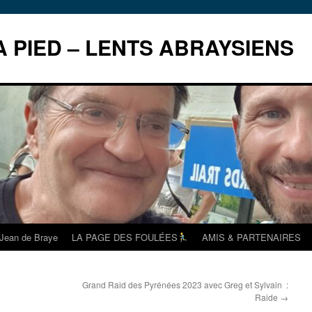
 PIED – LENTS ABRAYSIENS
t Jean de Braye
LA PAGE DES FOULÉES
AMIS & PARTENAIRES
Grand Raid des Pyrénées 2023 avec Greg et Sylvain :
Raide
→