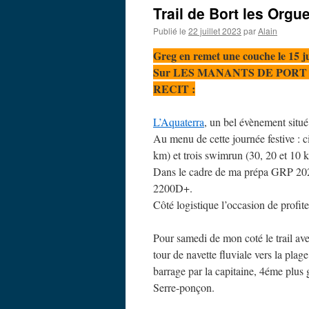
Trail de Bort les Orgu
Publié le
22 juillet 2023
par
Alain
Greg en remet une couche le 15 ju
Sur LES MANANTS DE PORT 
RECIT :
L’Aquaterra
, un bel évènement situé
Au menu de cette journée festive : ci
km) et trois swimrun (30, 20 et 10 
Dans le cadre de ma prépa GRP 2023
2200D+.
Côté logistique l’occasion de profi
Pour samedi de mon coté le trail ave
tour de navette fluviale vers la plag
barrage par la capitaine, 4éme plus 
Serre-ponçon.