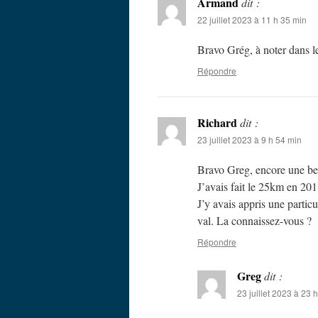
Armand
dit :
22 juillet 2023 à 11 h 35 min
Bravo Grég, à noter dans l
Répondre
Richard
dit :
23 juillet 2023 à 9 h 54 min
Bravo Greg, encore une bel
J’avais fait le 25km en 201
J’y avais appris une partic
val. La connaissez-vous ?
Répondre
Greg
dit :
23 juillet 2023 à 23 