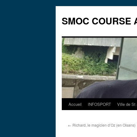
Aller
au
SMOC COURSE A
contenu
Accueil
INFOSPORT
Ville de S
←
Richard, le magicien d’Oz (en Oisans)