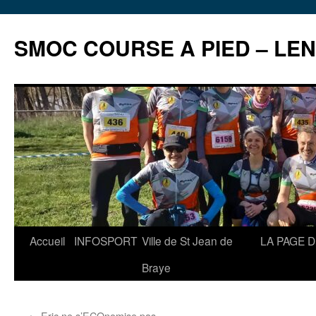
Aller
au
SMOC COURSE A PIED – LE
contenu
Accueil
INFOSPORT
Ville de St Jean de
LA PAGE 
Braye
←
Eric ne s’ECOnomise pas