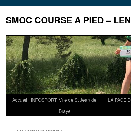
Aller
au
SMOC COURSE A PIED – LE
contenu
Accueil
INFOSPORT
Ville de St Jean de
LA PAGE 
Braye
←
Les Lents tous azimuts !