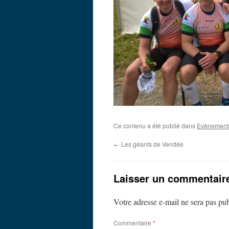
Ce contenu a été publié dans
Evènement
←
Les géants de Vendée
Laisser un commentair
Votre adresse e-mail ne sera pas pub
Commentaire
*