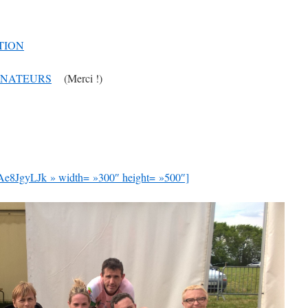
TION
GNATEURS
(Merci !)
5WAe8JgyLJk » width= »300″ height= »500″]