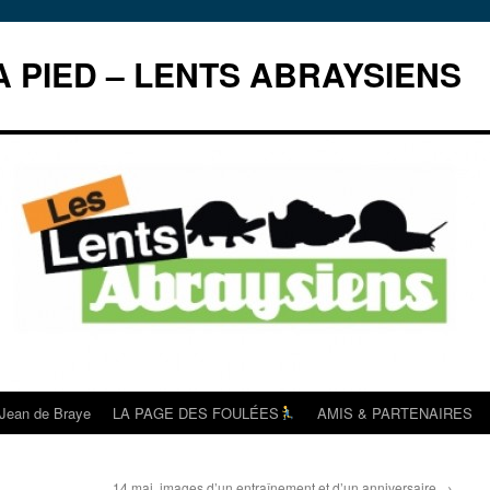
 PIED – LENTS ABRAYSIENS
t Jean de Braye
LA PAGE DES FOULÉES
AMIS & PARTENAIRES
14 mai, images d’un entraînement et d’un anniversaire
→