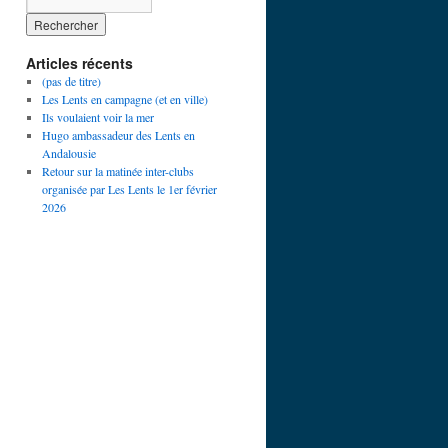
Articles récents
(pas de titre)
Les Lents en campagne (et en ville)
Ils voulaient voir la mer
Hugo ambassadeur des Lents en
Andalousie
Retour sur la matinée inter-clubs
organisée par Les Lents le 1er février
2026